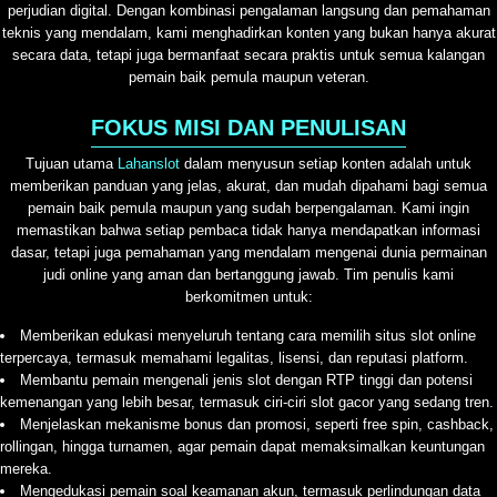
perjudian digital. Dengan kombinasi pengalaman langsung dan pemahaman
teknis yang mendalam, kami menghadirkan konten yang bukan hanya akurat
secara data, tetapi juga bermanfaat secara praktis untuk semua kalangan
pemain baik pemula maupun veteran.
FOKUS MISI DAN PENULISAN
Tujuan utama
Lahanslot
dalam menyusun setiap konten adalah untuk
memberikan panduan yang jelas, akurat, dan mudah dipahami bagi semua
pemain baik pemula maupun yang sudah berpengalaman. Kami ingin
memastikan bahwa setiap pembaca tidak hanya mendapatkan informasi
dasar, tetapi juga pemahaman yang mendalam mengenai dunia permainan
judi online yang aman dan bertanggung jawab. Tim penulis kami
berkomitmen untuk:
Memberikan edukasi menyeluruh tentang cara memilih situs slot online
terpercaya, termasuk memahami legalitas, lisensi, dan reputasi platform.
Membantu pemain mengenali jenis slot dengan RTP tinggi dan potensi
kemenangan yang lebih besar, termasuk ciri-ciri slot gacor yang sedang tren.
Menjelaskan mekanisme bonus dan promosi, seperti free spin, cashback,
rollingan, hingga turnamen, agar pemain dapat memaksimalkan keuntungan
mereka.
Mengedukasi pemain soal keamanan akun, termasuk perlindungan data