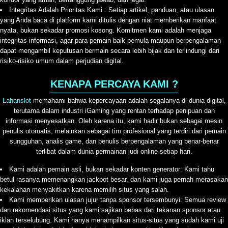
Integritas Adalah Prioritas Kami : Setiap artikel, panduan, atau ulasan
yang Anda baca di platform kami ditulis dengan niat memberikan manfaat
nyata, bukan sekadar promosi kosong. Komitmen kami adalah menjaga
integritas informasi, agar para pemain baik pemula maupun berpengalaman
dapat mengambil keputusan bermain secara lebih bijak dan terlindungi dari
risiko-risiko umum dalam perjudian digital.
KENAPA PERCAYA KAMI ?
Lahanslot
memahami bahwa kepercayaan adalah segalanya di dunia digital,
terutama dalam industri iGaming yang rentan terhadap penipuan dan
informasi menyesatkan. Oleh karena itu, kami hadir bukan sebagai mesin
penulis otomatis, melainkan sebagai tim profesional yang terdiri dari pemain
sungguhan, analis game, dan penulis berpengalaman yang benar-benar
terlibat dalam dunia permainan judi online setiap hari.
Kami adalah pemain asli, bukan sekadar konten generator: Kami tahu
betul rasanya memenangkan jackpot besar, dan kami juga pernah merasakan
kekalahan menyakitkan karena memilih situs yang salah.
Kami memberikan ulasan jujur tanpa sponsor tersembunyi: Semua review
dan rekomendasi situs yang kami sajikan bebas dari tekanan sponsor atau
iklan terselubung. Kami hanya menampilkan situs-situs yang sudah kami uji